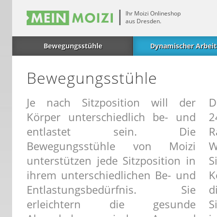
Ihr Moizi Onlineshop
aus Dresden.
Bewegungsstühle
Dynamischer Arbeit
Bewegungsstühle
Je nach Sitzposition will der
D
Körper unterschiedlich be- und
2
entlastet sein. Die
R
Bewegungsstühle von Moizi
unterstützen jede Sitzposition in
S
ihrem unterschiedlichen Be- und
K
Entlastungsbedürfnis. Sie
d
erleichtern die gesunde
S